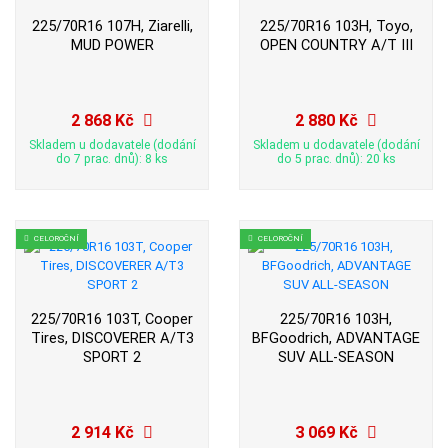
225/70R16 107H, Ziarelli,
225/70R16 103H, Toyo,
MUD POWER
OPEN COUNTRY A/T III
2 868 Kč
2 880 Kč
Skladem u dodavatele (dodání
Skladem u dodavatele (dodání
do 7 prac. dnů): 8 ks
do 5 prac. dnů): 20 ks
CELOROČNÍ
CELOROČNÍ
225/70R16 103T, Cooper
225/70R16 103H,
Tires, DISCOVERER A/T3
BFGoodrich, ADVANTAGE
SPORT 2
SUV ALL-SEASON
2 914 Kč
3 069 Kč