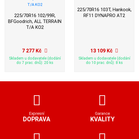
225/70R16 103T, Hankook,
225/70R16 102/99R,
RF11 DYNAPRO AT2
BFGoodrich, ALL TERRAIN
T/A KO2
7 277 Kč
13 109 Kč
Skladem u dodavatele (dodání
Skladem u dodavatele (dodání
do 7 prac. dnů): 20 ks
do 10 prac. dnů): 8 ks
Expresní
Garance
DOPRAVA
KVALITY