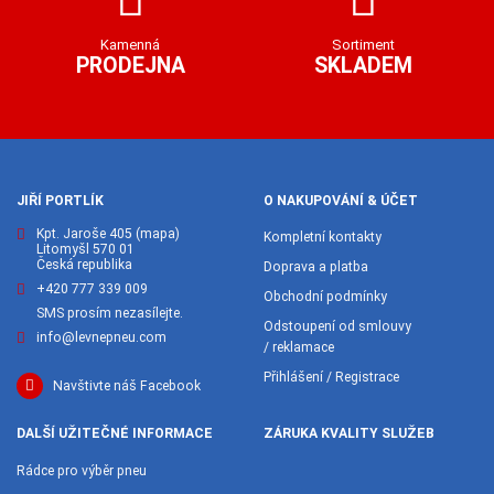
Kamenná
Sortiment
PRODEJNA
SKLADEM
JIŘÍ PORTLÍK
O NAKUPOVÁNÍ & ÚČET
Kpt. Jaroše 405
(mapa)
Kompletní kontakty
Litomyšl 570 01
Česká republika
Doprava a platba
+420 777 339 009
Obchodní podmínky
SMS prosím nezasílejte.
Odstoupení od smlouvy
info@levnepneu.com
/ reklamace
Přihlášení / Registrace
Navštivte náš Facebook
DALŠÍ UŽITEČNÉ INFORMACE
ZÁRUKA KVALITY SLUŽEB
Rádce pro výběr pneu