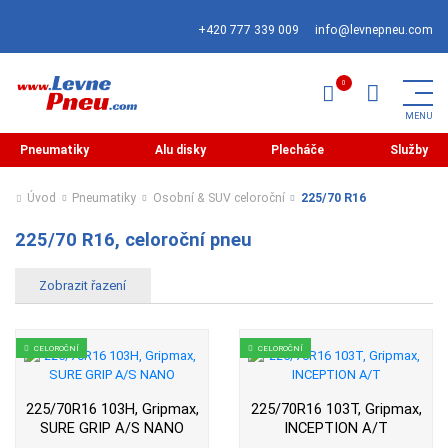
+420 777 339 009
info@levnepneu.com
Pneumatiky
Alu disky
Plecháče
Služby
Úvod
Pneumatiky
Osobní & SUV celoroční
225/70 R16
225/70 R16, celoroční pneu
CELOROČNÍ
CELOROČNÍ
225/70R16 103H, Gripmax,
225/70R16 103T, Gripmax,
SURE GRIP A/S NANO
INCEPTION A/T