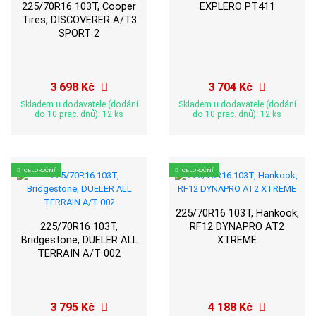
225/70R16 103T, Cooper
EXPLERO PT411
Tires, DISCOVERER A/T3
SPORT 2
3 698 Kč
3 704 Kč
Skladem u dodavatele (dodání
Skladem u dodavatele (dodání
do 10 prac. dnů): 12 ks
do 10 prac. dnů): 12 ks
CELOROČNÍ
CELOROČNÍ
225/70R16 103T, Hankook,
225/70R16 103T,
RF12 DYNAPRO AT2
Bridgestone, DUELER ALL
XTREME
TERRAIN A/T 002
3 795 Kč
4 188 Kč