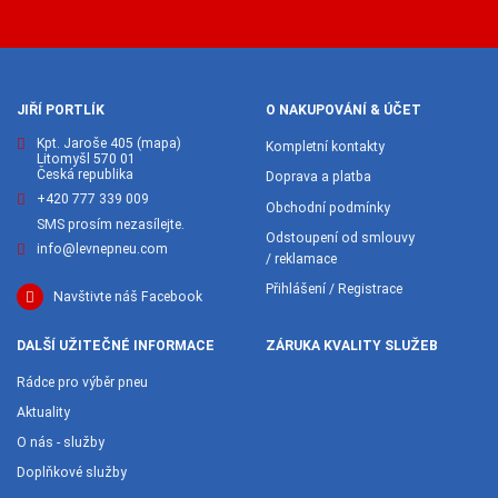
JIŘÍ PORTLÍK
O NAKUPOVÁNÍ & ÚČET
Kpt. Jaroše 405
(mapa)
Kompletní kontakty
Litomyšl 570 01
Česká republika
Doprava a platba
+420 777 339 009
Obchodní podmínky
SMS prosím nezasílejte.
Odstoupení od smlouvy
info@levnepneu.com
/ reklamace
Přihlášení / Registrace
Navštivte náš Facebook
DALŠÍ UŽITEČNÉ INFORMACE
ZÁRUKA KVALITY SLUŽEB
Rádce pro výběr pneu
Aktuality
O nás - služby
Doplňkové služby