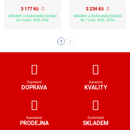
3 177 Kč
3 234 Kč
Skladem u dodavatele (dodání
Skladem u dodavatele (dodání
do 4 prac. dnů): 8 ks
do 7 prac. dnů): 20 ks
1
2
(aktuální)
Expresní
Garance
DOPRAVA
KVALITY
Kamenná
Sortiment
PRODEJNA
SKLADEM