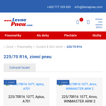
+420 777 339 009
info@levnepneu.com
Pneumatiky
Alu disky
Plecháče
Služby
Úvod
Pneumatiky
Osobní & SUV zimní
225/70 R16
225/70 R16, zimní pneu
ZIMNÍ
ZIMNÍ
225/70R16 107T, Aplus,
225/70R16 107T, Arivo,
A701
WINMASTER ARW 2