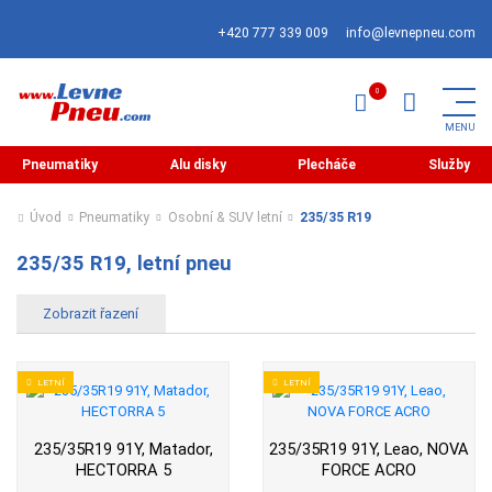
+420 777 339 009
info@levnepneu.com
Pneumatiky
Alu disky
Plecháče
Služby
Úvod
Pneumatiky
Osobní & SUV letní
235/35 R19
235/35 R19, letní pneu
LETNÍ
LETNÍ
235/35R19 91Y, Matador,
235/35R19 91Y, Leao, NOVA
HECTORRA 5
FORCE ACRO