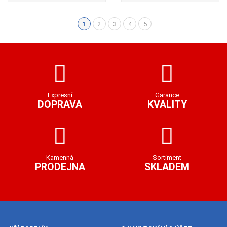
1
2
3
4
5
(aktuální)
Expresní
Garance
DOPRAVA
KVALITY
Kamenná
Sortiment
PRODEJNA
SKLADEM