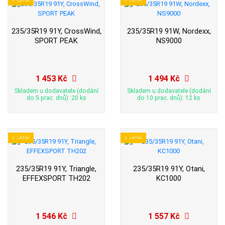
235/35R19 91Y, CrossWind,
235/35R19 91W, Nordexx,
SPORT PEAK
NS9000
1 453 Kč
1 494 Kč
Skladem u dodavatele (dodání
Skladem u dodavatele (dodání
do 5 prac. dnů): 20 ks
do 10 prac. dnů): 12 ks
LETNÍ
LETNÍ
235/35R19 91Y, Triangle,
235/35R19 91Y, Otani,
EFFEXSPORT TH202
KC1000
1 546 Kč
1 557 Kč