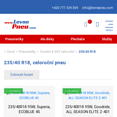
+420 777 339 009
info@levnepneu.com
Pneumatiky
Alu disky
Plecháče
Služby
Úvod
Pneumatiky
Osobní & SUV celoroční
235/40 R18
235/40 R18, celoroční pneu
CELOROČNÍ
CELOROČNÍ
235/40R18 95W, Superia,
235/40R18 95W, Goodride,
ECOBLUE 4S
ALL SEASON ELITE Z-401