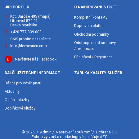
JIŘÍ PORTLÍK
O NAKUPOVÁNÍ & ÚČET
Kpt. Jaroše 405
(mapa)
Kompletní kontakty
Litomyšl 570 01
Česká republika
Doprava a platba
+420 777 339 009
Obchodní podmínky
SMS prosím nezasílejte.
Odstoupení od smlouvy
info@levnepneu.com
/ reklamace
Přihlášení / Registrace
Navštivte náš Facebook
DALŠÍ UŽITEČNÉ INFORMACE
ZÁRUKA KVALITY SLUŽEB
Rádce pro výběr pneu
Aktuality
O nás - služby
Doplňkové služby
Admin
Nastavení soukromí
Ochrana OÚ
© 2026
/
/
/
AZC
Eshop vytvořil a marketingově zajišťuje