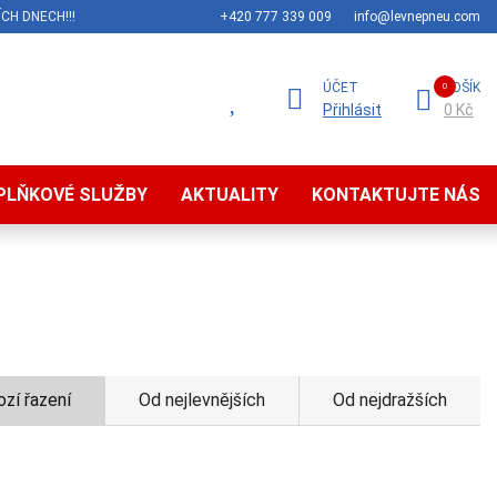
CH DNECH!!!
+420 777 339 009
info@levnepneu.com
ÚČET
KOŠÍK
Přihlásit
0 Kč
PLŇKOVÉ SLUŽBY
AKTUALITY
KONTAKTUJTE NÁS
zí řazení
Od nejlevnějších
Od nejdražších