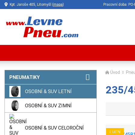
Kpt. Jaroše 405, Litomyšl (
mapa
)
Pracovní doba: P
Úvod
Pne
PNEUMATIKY
235/45
OSOBNÍ & SUV LETNÍ
OSOBNÍ & SUV ZIMNÍ
OSOBNÍ & SUV CELOROČNÍ
LETNÍ