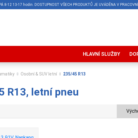
O-PÁ 8-12 13-17 hodin. DOSTUPNOST VŠECH PRODUKTŮ JE UVÁDĚNA V PRACOVNÍ
HLAVNÍ SLUŽBY
DO
umatiky
Osobní & SUV letní
235/45 R13
 R13, letní pneu
Výcho