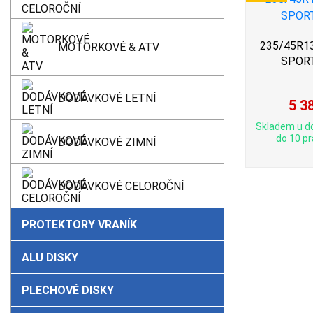
235/45R13
MOTORKOVÉ & ATV
SPOR
DODÁVKOVÉ LETNÍ
5 3
Skladem u d
do 10 pr
DODÁVKOVÉ ZIMNÍ
DODÁVKOVÉ CELOROČNÍ
PROTEKTORY VRANÍK
ALU DISKY
PLECHOVÉ DISKY