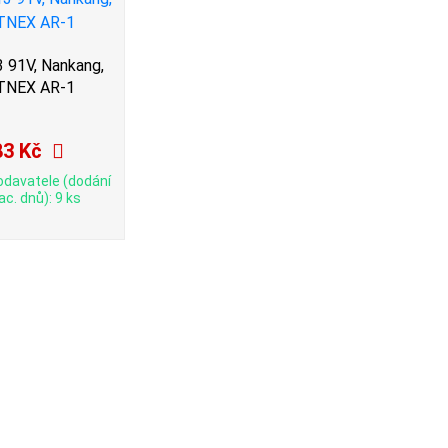
 91V, Nankang,
TNEX AR-1
83 Kč
odavatele (dodání
ac. dnů): 9 ks