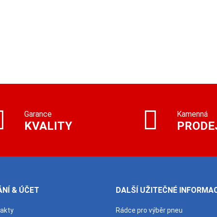
Garance
Kamenná
KVALITY
PRODE
NÍ & ÚČET
DALŠÍ UŽITEČNÉ INFORMA
takty
Rádce pro výběr pneu