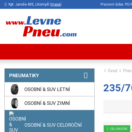
Kpt. Jaroše 405, Litomyšl (
mapa
)
Pracovní doba: P
Úvod
Pne
PNEUMATIKY
235/7
OSOBNÍ & SUV LETNÍ
OSOBNÍ & SUV ZIMNÍ
OSOBNÍ & SUV CELOROČNÍ
CELOROČNÍ