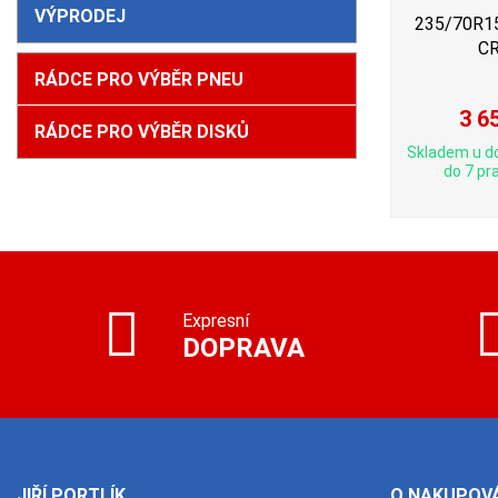
VÝPRODEJ
235/70R15 
C
RÁDCE PRO VÝBĚR PNEU
3 6
RÁDCE PRO VÝBĚR DISKŮ
Skladem u d
do 7 pra
Expresní
DOPRAVA
JIŘÍ PORTLÍK
O NAKUPOVÁ