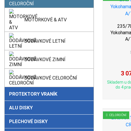
MOTORKOVÉ & ATV
235/7
Yokoham
A/
DODÁVKOVÉ LETNÍ
DODÁVKOVÉ ZIMNÍ
3 0
DODÁVKOVÉ CELOROČNÍ
Skladem u d
do 4 pra
PROTEKTORY VRANÍK
ALU DISKY
CELOROČNÍ
PLECHOVÉ DISKY