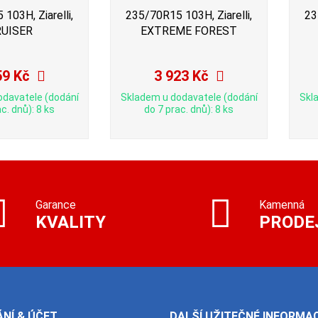
103H, Ziarelli,
235/70R15 103H, Ziarelli,
23
RUISER
EXTREME FOREST
59 Kč
3 923 Kč
odavatele (dodání
Skladem u dodavatele (dodání
Skl
c. dnů): 8 ks
do 7 prac. dnů): 8 ks
Garance
Kamenná
KVALITY
PRODE
NÍ & ÚČET
DALŠÍ UŽITEČNÉ INFORMA