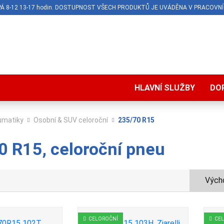
O-PÁ 8-12 13-17 hodin. DOSTUPNOST VŠECH PRODUKTŮ JE UVÁDĚNA V PRACOVNÍ
HLAVNÍ SLUŽBY
DO
umatiky
Osobní & SUV celoroční
235/70 R15
0 R15, celoroční pneu
Výcho
CELOROČNÍ
CE