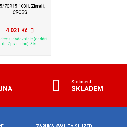
5/70R15 103H, Ziarelli,
CROSS
4 021 Kč
adem u dodavatele (dodání
do 7 prac. dnů): 8 ks
Sortiment
JNA
SKLADEM
CE
ZÁRUKA KVALITY SLUŽEB