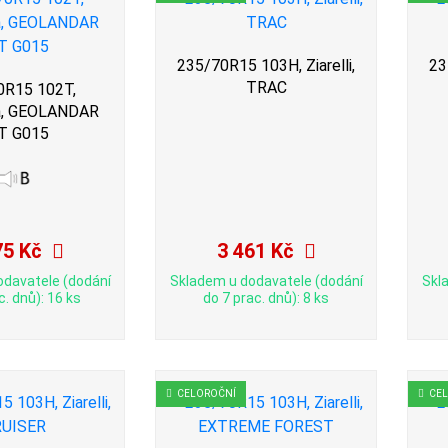
235/70R15 103H, Ziarelli,
23
TRAC
0R15 102T,
a, GEOLANDAR
T G015
75 Kč
3 461 Kč
odavatele (dodání
Skladem u dodavatele (dodání
Skl
c. dnů): 16 ks
do 7 prac. dnů): 8 ks
CELOROČNÍ
CE