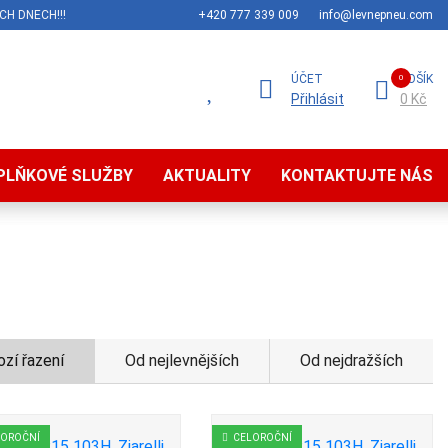
CH DNECH!!!
+420 777 339 009
info@levnepneu.com
ÚČET
KOŠÍK
Přihlásit
0 Kč
PLŇKOVÉ SLUŽBY
AKTUALITY
KONTAKTUJTE NÁS
zí řazení
Od nejlevnějších
Od nejdražších
LOROČNÍ
CELOROČNÍ