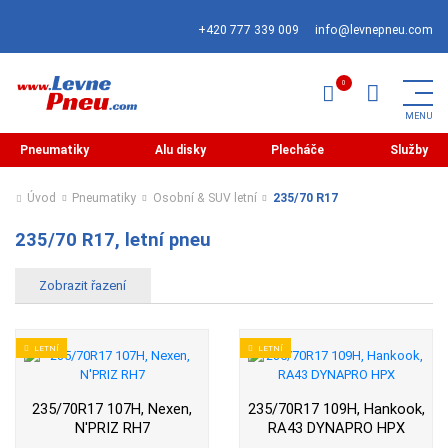
+420 777 339 009
info@levnepneu.com
Pneumatiky
Alu disky
Plecháče
Služby
Úvod
Pneumatiky
Osobní & SUV letní
235/70 R17
235/70 R17, letní pneu
LETNÍ
LETNÍ
235/70R17 107H, Nexen,
235/70R17 109H, Hankook,
N'PRIZ RH7
RA43 DYNAPRO HPX