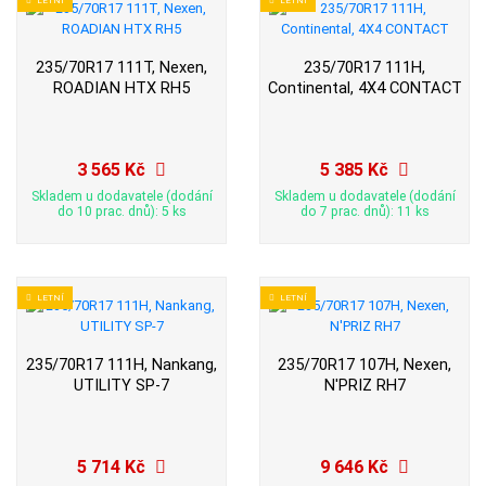
235/70R17 111T, Nexen,
235/70R17 111H,
ROADIAN HTX RH5
Continental, 4X4 CONTACT
3 565 Kč
5 385 Kč
Skladem u dodavatele (dodání
Skladem u dodavatele (dodání
do 10 prac. dnů): 5 ks
do 7 prac. dnů): 11 ks
LETNÍ
LETNÍ
235/70R17 111H, Nankang,
235/70R17 107H, Nexen,
UTILITY SP-7
N'PRIZ RH7
5 714 Kč
9 646 Kč