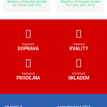
Skladem u dodavatele (dodání
Skladem u dodavatele (dodání
do 10 prac. dnů): 8 ks
do 7 prac. dnů): 20 ks
Expresní
Garance
DOPRAVA
KVALITY
Kamenná
Sortiment
PRODEJNA
SKLADEM