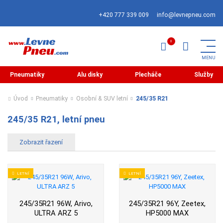
+420 777 339 009
info@levnepneu.com
Pneumatiky
Alu disky
Plecháče
Služby
Úvod
Pneumatiky
Osobní & SUV letní
245/35 R21
245/35 R21, letní pneu
LETNÍ
LETNÍ
245/35R21 96W, Arivo,
245/35R21 96Y, Zeetex,
ULTRA ARZ 5
HP5000 MAX