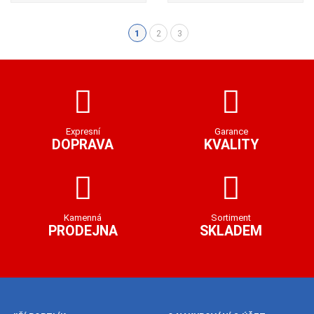
1
2
3
(aktuální)
Expresní
Garance
DOPRAVA
KVALITY
Kamenná
Sortiment
PRODEJNA
SKLADEM