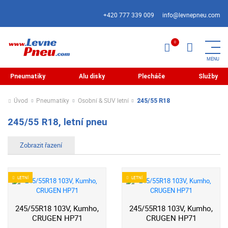
+420 777 339 009
info@levnepneu.com
Pneumatiky
Alu disky
Plecháče
Služby
Úvod
Pneumatiky
Osobní & SUV letní
245/55 R18
245/55 R18, letní pneu
LETNÍ
LETNÍ
245/55R18 103V, Kumho,
245/55R18 103V, Kumho,
CRUGEN HP71
CRUGEN HP71