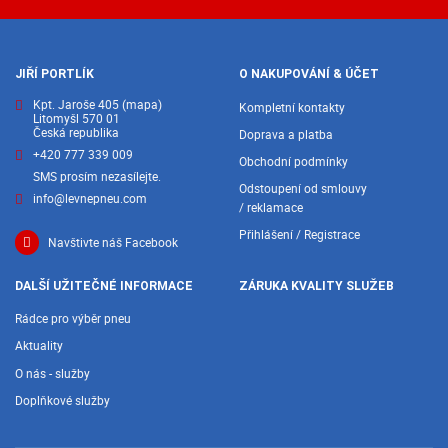
JIŘÍ PORTLÍK
O NAKUPOVÁNÍ & ÚČET
Kpt. Jaroše 405
(mapa)
Kompletní kontakty
Litomyšl 570 01
Česká republika
Doprava a platba
+420 777 339 009
Obchodní podmínky
SMS prosím nezasílejte.
Odstoupení od smlouvy
info@levnepneu.com
/ reklamace
Přihlášení / Registrace
Navštivte náš Facebook
DALŠÍ UŽITEČNÉ INFORMACE
ZÁRUKA KVALITY SLUŽEB
Rádce pro výběr pneu
Aktuality
O nás - služby
Doplňkové služby