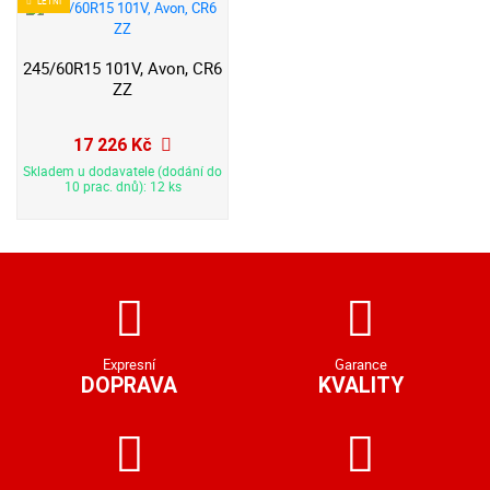
LETNÍ
245/60R15 101V, Avon, CR6
ZZ
17 226 Kč
Skladem u dodavatele (dodání do
10 prac. dnů): 12 ks
Expresní
Garance
DOPRAVA
KVALITY