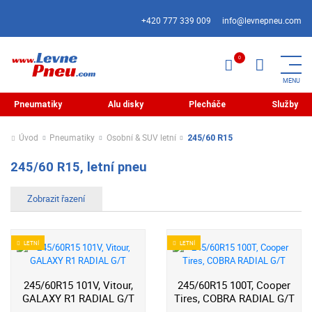
+420 777 339 009
info@levnepneu.com
Pneumatiky
Alu disky
Plecháče
Služby
Úvod
Pneumatiky
Osobní & SUV letní
245/60 R15
245/60 R15, letní pneu
LETNÍ
LETNÍ
245/60R15 101V, Vitour,
245/60R15 100T, Cooper
GALAXY R1 RADIAL G/T
Tires, COBRA RADIAL G/T