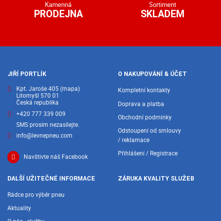
Kamenná
Sortiment
PRODEJNA
SKLADEM
JIŘÍ PORTLÍK
O NAKUPOVÁNÍ & ÚČET
Kpt. Jaroše 405
(mapa)
Kompletní kontakty
Litomyšl 570 01
Česká republika
Doprava a platba
+420 777 339 009
Obchodní podmínky
SMS prosím nezasílejte.
Odstoupení od smlouvy
info@levnepneu.com
/ reklamace
Přihlášení / Registrace
Navštivte náš Facebook
DALŠÍ UŽITEČNÉ INFORMACE
ZÁRUKA KVALITY SLUŽEB
Rádce pro výběr pneu
Aktuality