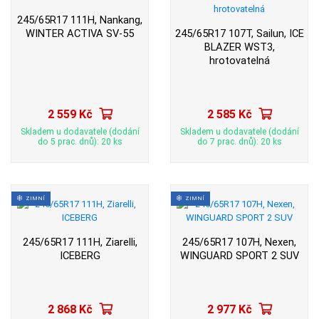
245/65R17 111H, Nankang,
WINTER ACTIVA SV-55
245/65R17 107T, Sailun, ICE
BLAZER WST3,
hrotovatelná
2 559 Kč
2 585 Kč
Skladem u dodavatele (dodání
Skladem u dodavatele (dodání
do 5 prac. dnů): 20 ks
do 7 prac. dnů): 20 ks
ZIMNÍ
ZIMNÍ
245/65R17 111H, Ziarelli,
245/65R17 107H, Nexen,
ICEBERG
WINGUARD SPORT 2 SUV
2 868 Kč
2 977 Kč