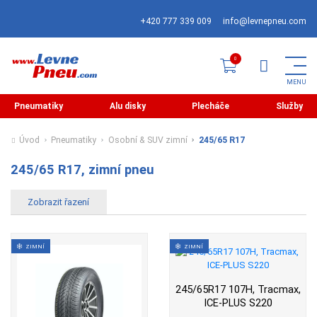
+420 777 339 009
info@levnepneu.com
Pneumatiky
Alu disky
Plecháče
Služby
Úvod
Pneumatiky
Osobní & SUV zimní
245/65 R17
245/65 R17, zimní pneu
ZIMNÍ
ZIMNÍ
245/65R17 107H, Tracmax,
ICE-PLUS S220