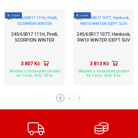
ZIMNÍ
ZIMNÍ
245/65R17 111H, Pirelli,
245/65R17 107T, Hankook,
SCORPION WINTER
RW10 WINTER ICEPT SUV
3 807 Kč
3 813 Kč
Skladem u dodavatele (dodání
Skladem u dodavatele (dodání
do 7 prac. dnů): 20 ks
do 3 prac. dnů): 8 ks
1
2
3
(aktuální)