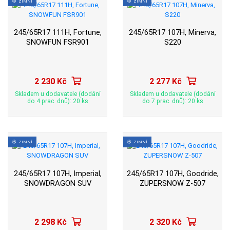
ZIMNÍ
ZIMNÍ
245/65R17 111H, Fortune,
245/65R17 107H, Minerva,
SNOWFUN FSR901
S220
2 230 Kč
2 277 Kč
Skladem u dodavatele (dodání
Skladem u dodavatele (dodání
do 4 prac. dnů): 20 ks
do 7 prac. dnů): 20 ks
ZIMNÍ
ZIMNÍ
245/65R17 107H, Imperial,
245/65R17 107H, Goodride,
SNOWDRAGON SUV
ZUPERSNOW Z-507
2 298 Kč
2 320 Kč