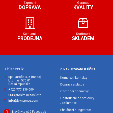
Expresní
Garance
DOPRAVA
KVALITY
Kamenná
Sortiment
PRODEJNA
SKLADEM
JIŘÍ PORTLÍK
O NAKUPOVÁNÍ & ÚČET
Kpt. Jaroše 405
(mapa)
Kompletní kontakty
Litomyšl 570 01
Česká republika
Doprava a platba
+420 777 339 009
Obchodní podmínky
SMS prosím nezasílejte.
Odstoupení od smlouvy
info@levnepneu.com
/ reklamace
Přihlášení / Registrace
Navštivte náš Facebook