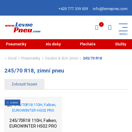
+420 777 339 009
info@levnepneu.com
Pneumatiky
Alu disky
Plecháče
Služby
Úvod
Pneumatiky
Osobní & SUV zimní
245/70 R18
245/70 R18, zimní pneu
ZIMNÍ
245/70R18 110H, Falken,
EUROWINTER HS02 PRO