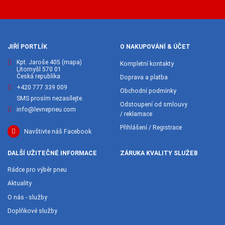
JIŘÍ PORTLÍK
O NAKUPOVÁNÍ & ÚČET
Kpt. Jaroše 405
(mapa)
Kompletní kontakty
Litomyšl 570 01
Česká republika
Doprava a platba
+420 777 339 009
Obchodní podmínky
SMS prosím nezasílejte.
Odstoupení od smlouvy
info@levnepneu.com
/ reklamace
Přihlášení / Registrace
Navštivte náš Facebook
DALŠÍ UŽITEČNÉ INFORMACE
ZÁRUKA KVALITY SLUŽEB
Rádce pro výběr pneu
Aktuality
O nás - služby
Doplňkové služby