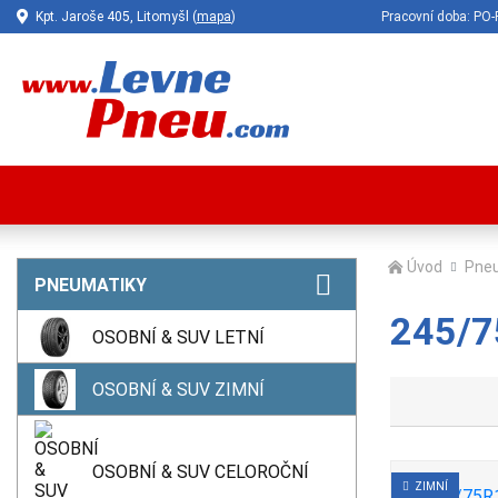
Kpt. Jaroše 405, Litomyšl (
mapa
)
Pracovní doba: P
Úvod
Pne
PNEUMATIKY
245/7
OSOBNÍ & SUV LETNÍ
OSOBNÍ & SUV ZIMNÍ
OSOBNÍ & SUV CELOROČNÍ
ZIMNÍ