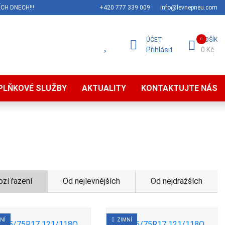
CH DNECH!!!
+420 777 339 009
info@levnepneu.com
ÚČET
KOŠÍK
Přihlásit
0 Kč
PLŇKOVÉ SLUŽBY
AKTUALITY
KONTAKTUJTE NÁS
zí řazení
Od nejlevnějších
Od nejdražších
NÍ
ZIMNÍ