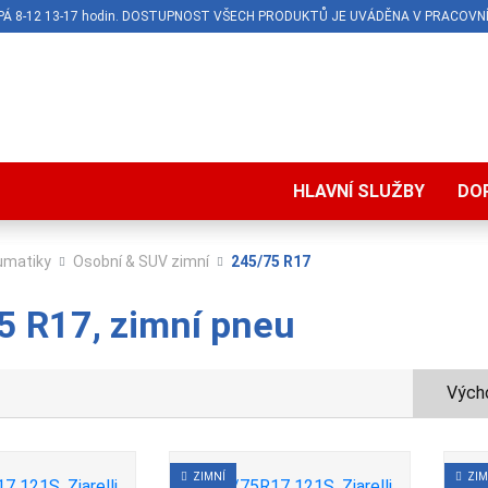
O-PÁ 8-12 13-17 hodin. DOSTUPNOST VŠECH PRODUKTŮ JE UVÁDĚNA V PRACOVNÍ
HLAVNÍ SLUŽBY
DO
umatiky
Osobní & SUV zimní
245/75 R17
5 R17, zimní pneu
Výcho
ZIMNÍ
ZIM