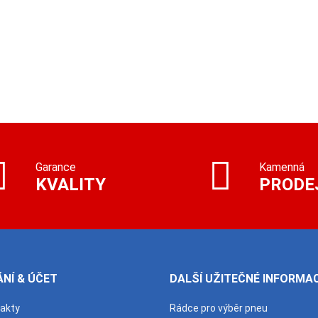
Garance
Kamenná
KVALITY
PRODE
NÍ & ÚČET
DALŠÍ UŽITEČNÉ INFORMA
takty
Rádce pro výběr pneu