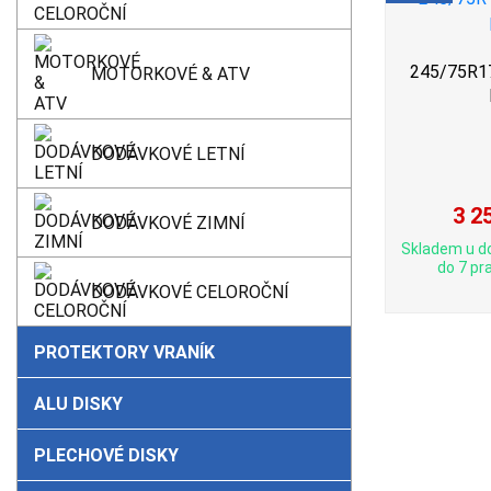
245/75R17 
MOTORKOVÉ & ATV
DODÁVKOVÉ LETNÍ
3 2
DODÁVKOVÉ ZIMNÍ
Skladem u d
do 7 pra
DODÁVKOVÉ CELOROČNÍ
PROTEKTORY VRANÍK
ALU DISKY
PLECHOVÉ DISKY