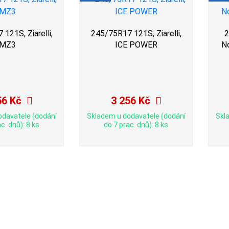
121S, Ziarelli,
245/75R17 121S, Ziarelli,
2
MZ3
ICE POWER
N
56 Kč
3 256 Kč
odavatele (dodání
Skladem u dodavatele (dodání
Skl
c. dnů): 8 ks
do 7 prac. dnů): 8 ks