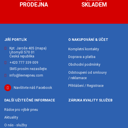
PRODEJNA
SKLADEM
JIŘÍ PORTLÍK
O NAKUPOVÁNÍ & ÚČET
Kpt. Jaroše 405
(mapa)
Kompletní kontakty
Litomyšl 570 01
Česká republika
Doprava a platba
+420 777 339 009
Obchodní podmínky
SMS prosím nezasílejte.
Odstoupení od smlouvy
info@levnepneu.com
/ reklamace
Přihlášení / Registrace
Navštivte náš Facebook
DALŠÍ UŽITEČNÉ INFORMACE
ZÁRUKA KVALITY SLUŽEB
Rádce pro výběr pneu
Aktuality
O nás - služby