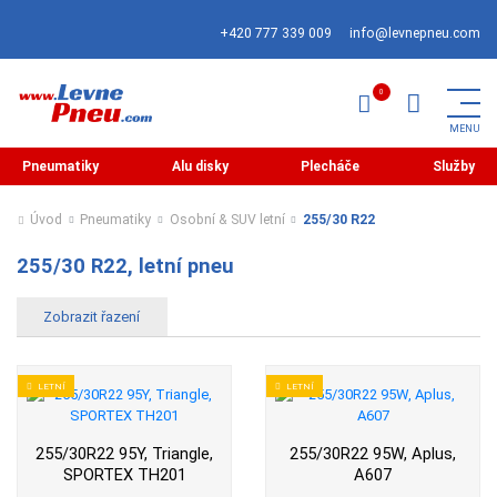
+420 777 339 009
info@levnepneu.com
Pneumatiky
Alu disky
Plecháče
Služby
Úvod
Pneumatiky
Osobní & SUV letní
255/30 R22
255/30 R22, letní pneu
LETNÍ
LETNÍ
255/30R22 95Y, Triangle,
255/30R22 95W, Aplus,
SPORTEX TH201
A607