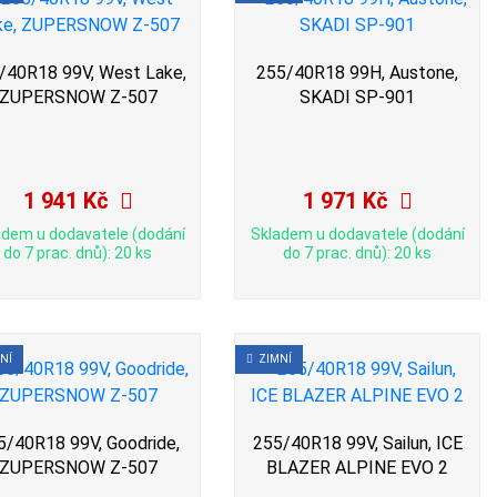
/40R18 99V, West Lake,
255/40R18 99H, Austone,
ZUPERSNOW Z-507
SKADI SP-901
1 941 Kč
1 971 Kč
adem u dodavatele (dodání
Skladem u dodavatele (dodání
do 7 prac. dnů): 20 ks
do 7 prac. dnů): 20 ks
NÍ
ZIMNÍ
5/40R18 99V, Goodride,
255/40R18 99V, Sailun, ICE
ZUPERSNOW Z-507
BLAZER ALPINE EVO 2