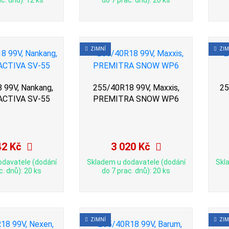
c. dnů): 12 ks
do 7 prac. dnů): 20 ks
ZIMNÍ
ZIM
 99V, Nankang,
255/40R18 99V, Maxxis,
25
ACTIVA SV-55
PREMITRA SNOW WP6
42 Kč
3 020 Kč
odavatele (dodání
Skladem u dodavatele (dodání
Skl
c. dnů): 20 ks
do 7 prac. dnů): 20 ks
ZIMNÍ
ZIM