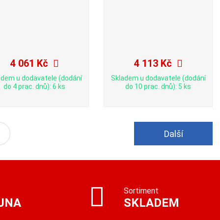
4 061 Kč
4 113 Kč
adem u dodavatele (dodání
Skladem u dodavatele (dodání
do 4 prac. dnů): 6 ks
do 10 prac. dnů): 5 ks
Další
3
Sortiment
JNA
SKLADEM