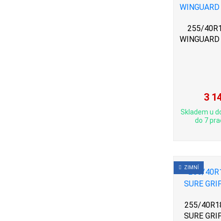
255/40R1
WINGUARD 
3 1
Skladem u d
do 7 pra
ZIMNÍ
255/40R18
SURE GRI