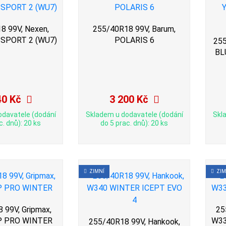
8 99V, Nexen,
255/40R18 99V, Barum,
SPORT 2 (WU7)
POLARIS 6
255
BL
40 Kč
3 200 Kč
odavatele (dodání
Skladem u dodavatele (dodání
Skl
c. dnů): 20 ks
do 5 prac. dnů): 20 ks
ZIMNÍ
ZIM
 99V, Gripmax,
25
P PRO WINTER
W33
255/40R18 99V, Hankook,