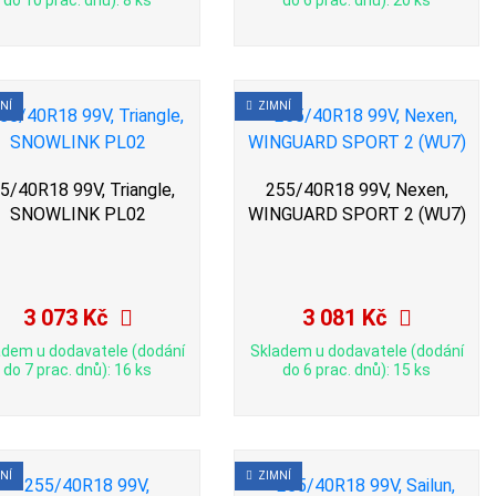
do 10 prac. dnů): 8 ks
do 6 prac. dnů): 20 ks
NÍ
ZIMNÍ
5/40R18 99V, Triangle,
255/40R18 99V, Nexen,
SNOWLINK PL02
WINGUARD SPORT 2 (WU7)
3 073 Kč
3 081 Kč
adem u dodavatele (dodání
Skladem u dodavatele (dodání
do 7 prac. dnů): 16 ks
do 6 prac. dnů): 15 ks
NÍ
ZIMNÍ