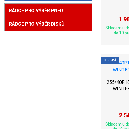
RÁDCE PRO VÝBĚR PNEU
1 9
RÁDCE PRO VÝBĚR DISKŮ
Skladem u d
do 10 pr
ZIMNÍ
255/40R18 
WINTER
2 5
Skladem u d