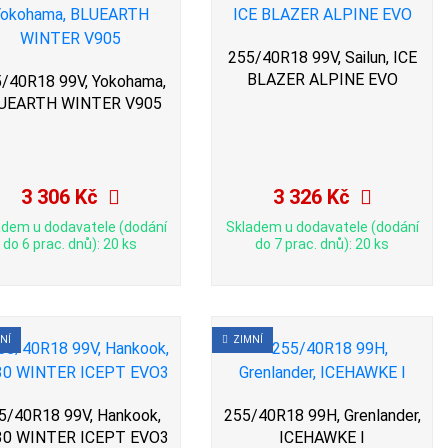
255/40R18 99V, Sailun, ICE
BLAZER ALPINE EVO
/40R18 99V, Yokohama,
UEARTH WINTER V905
3 306 Kč
3 326 Kč
adem u dodavatele (dodání
Skladem u dodavatele (dodání
do 6 prac. dnů): 20 ks
do 7 prac. dnů): 20 ks
NÍ
ZIMNÍ
5/40R18 99V, Hankook,
255/40R18 99H, Grenlander,
0 WINTER ICEPT EVO3
ICEHAWKE I