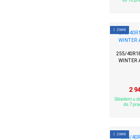
do 10 pra
ZIMNÍ
255/40R18
WINTER 
2 9
Skladem u d
do 7 pra
ZIMNÍ