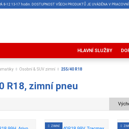
O-PÁ 8-12 13-17 hodin. DOSTUPNOST VŠECH PRODUKTŮ JE UVÁDĚNA V PRACOVNÍ
HLAVNÍ SLUŽBY
DO
umatiky
Osobní & SUV zimní
255/40 R18
0 R18, zimní pneu
Výcho
ZIMNÍ
ZIM