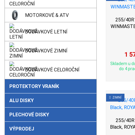
MOTORKOVÉ & ATV
255/40R1
WINMASTE
DODÁVKOVÉ LETNÍ
DODÁVKOVÉ ZIMNÍ
1 5
Skladem u d
do 4 pra
DODÁVKOVÉ CELOROČNÍ
PROTEKTORY VRANÍK
ZIMNÍ
ALU DISKY
PLECHOVÉ DISKY
255/40R1
Black, RO
VÝPRODEJ