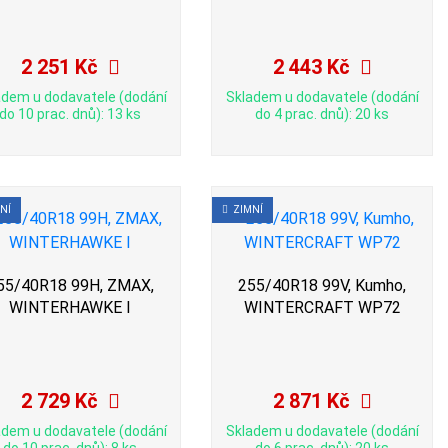
2 251 Kč
2 443 Kč
adem u dodavatele (dodání
Skladem u dodavatele (dodání
do 10 prac. dnů): 13 ks
do 4 prac. dnů): 20 ks
NÍ
ZIMNÍ
55/40R18 99H, ZMAX,
255/40R18 99V, Kumho,
WINTERHAWKE I
WINTERCRAFT WP72
2 729 Kč
2 871 Kč
adem u dodavatele (dodání
Skladem u dodavatele (dodání