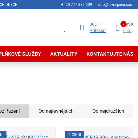
CH DNECH!!!
+420 777 339 009
info@levnepneu.com
ÚČET
KOŠÍK
Přihlásit
0 Kč
PLŇKOVÉ SLUŽBY
AKTUALITY
KONTAKTUJTE NÁS
zí řazení
Od nejlevnějších
Od nejdražších
NÍ
ZIMNÍ