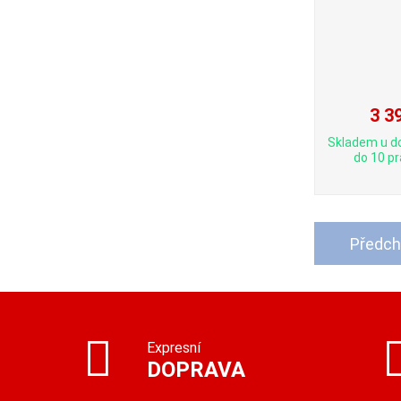
3 3
Skladem u d
do 10 pr
Předch
Expresní
DOPRAVA