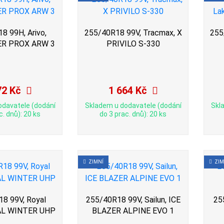
8 99H, Arivo,
255/40R18 99V, Tracmax, X
255
R PROX ARW 3
PRIVILO S-330
72 Kč
1 664 Kč
odavatele (dodání
Skladem u dodavatele (dodání
Skl
c. dnů): 20 ks
do 3 prac. dnů): 20 ks
ZIMNÍ
ZIM
8 99V, Royal
255/40R18 99V, Sailun, ICE
25
YAL WINTER UHP
BLAZER ALPINE EVO 1