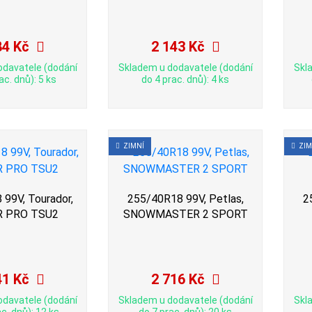
84 Kč
2 143 Kč
odavatele (dodání
Skladem u dodavatele (dodání
Skl
ac. dnů): 5 ks
do 4 prac. dnů): 4 ks
ZIMNÍ
ZIM
99V, Tourador,
255/40R18 99V, Petlas,
2
 PRO TSU2
SNOWMASTER 2 SPORT
41 Kč
2 716 Kč
odavatele (dodání
Skladem u dodavatele (dodání
Skl