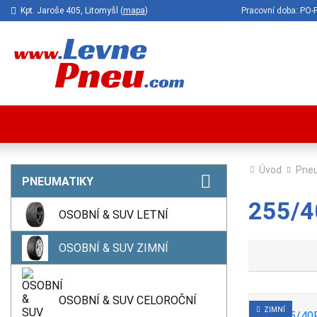
Kpt. Jaroše 405, Litomyšl (
mapa
)
Pracovní doba: P
Úvod
Pne
PNEUMATIKY
255/4
OSOBNÍ & SUV LETNÍ
OSOBNÍ & SUV ZIMNÍ
OSOBNÍ & SUV CELOROČNÍ
ZIMNÍ