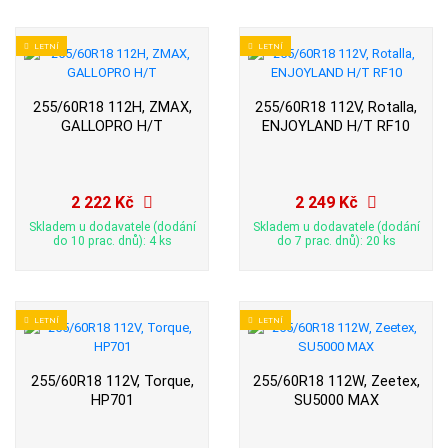
LETNÍ
LETNÍ
255/60R18 112H, ZMAX,
255/60R18 112V, Rotalla,
GALLOPRO H/T
ENJOYLAND H/T RF10
2 222 Kč
2 249 Kč
Skladem u dodavatele (dodání
Skladem u dodavatele (dodání
do 10 prac. dnů): 4 ks
do 7 prac. dnů): 20 ks
LETNÍ
LETNÍ
255/60R18 112V, Torque,
255/60R18 112W, Zeetex,
HP701
SU5000 MAX