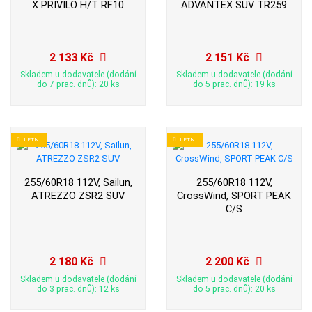
X PRIVILO H/T RF10
ADVANTEX SUV TR259
2 133 Kč
2 151 Kč
Skladem u dodavatele (dodání
Skladem u dodavatele (dodání
do 7 prac. dnů): 20 ks
do 5 prac. dnů): 19 ks
LETNÍ
LETNÍ
255/60R18 112V, Sailun,
255/60R18 112V,
ATREZZO ZSR2 SUV
CrossWind, SPORT PEAK
C/S
2 180 Kč
2 200 Kč
Skladem u dodavatele (dodání
Skladem u dodavatele (dodání
do 3 prac. dnů): 12 ks
do 5 prac. dnů): 20 ks