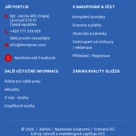
JIŘÍ PORTLÍK
O NAKUPOVÁNÍ & ÚČET
Kpt. Jaroše 405
(mapa)
Kompletní kontakty
Litomyšl 570 01
Česká republika
Doprava a platba
+420 777 339 009
Obchodní podmínky
SMS prosím nezasílejte.
Odstoupení od smlouvy
info@levnepneu.com
/ reklamace
Přihlášení / Registrace
Navštivte náš Facebook
DALŠÍ UŽITEČNÉ INFORMACE
ZÁRUKA KVALITY SLUŽEB
Rádce pro výběr pneu
Aktuality
O nás - služby
Doplňkové služby
Admin
Nastavení soukromí
Ochrana OÚ
© 2026
/
/
/
AZC
Eshop vytvořil a marketingově zajišťuje