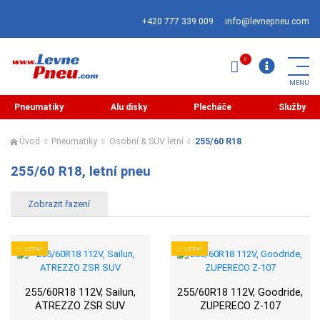
+420 777 339 009
info@levnepneu.com
Pneumatiky
Alu disky
Plecháče
Služby
Úvod
Pneumatiky
Osobní & SUV letní
255/60 R18
255/60 R18, letní pneu
LETNÍ
LETNÍ
255/60R18 112V, Sailun,
255/60R18 112V, Goodride,
ATREZZO ZSR SUV
ZUPERECO Z-107