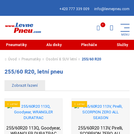
+420 777 339 009
info@levnepneu.com
Pneumatiky
Alu disky
Plecháče
Služby
Úvod
Pneumatiky
Osobní & SUV letní
255/60 R20
255/60 R20, letní pneu
LETNÍ
LETNÍ
255/60R20 113Q, Goodyear,
255/60R20 113V, Pirelli,
WRANGLER DURATRAC
SCORPION ZERO ALL