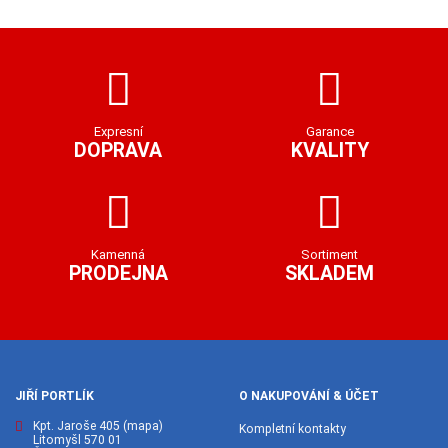
Expresní
Garance
DOPRAVA
KVALITY
Kamenná
Sortiment
PRODEJNA
SKLADEM
JIŘÍ PORTLÍK
O NAKUPOVÁNÍ & ÚČET
Kpt. Jaroše 405
(mapa)
Kompletní kontakty
Litomyšl 570 01