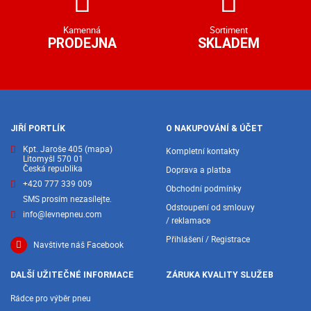
Kamenná
Sortiment
PRODEJNA
SKLADEM
JIŘÍ PORTLÍK
O NAKUPOVÁNÍ & ÚČET
Kpt. Jaroše 405
(mapa)
Kompletní kontakty
Litomyšl 570 01
Česká republika
Doprava a platba
+420 777 339 009
Obchodní podmínky
SMS prosím nezasílejte.
Odstoupení od smlouvy
info@levnepneu.com
/ reklamace
Přihlášení / Registrace
Navštivte náš Facebook
DALŠÍ UŽITEČNÉ INFORMACE
ZÁRUKA KVALITY SLUŽEB
Rádce pro výběr pneu