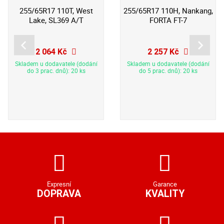
255/65R17 110T, West
255/65R17 110H, Nankang,
Lake, SL369 A/T
FORTA FT-7
2 064 Kč
2 257 Kč
Skladem u dodavatele (dodání
Skladem u dodavatele (dodání
do 3 prac. dnů): 20 ks
do 5 prac. dnů): 20 ks
Expresní
Garance
DOPRAVA
KVALITY