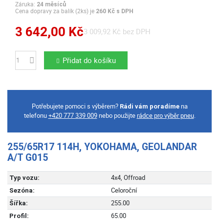
Záruka:
24 měsíců
Cena dopravy za balík (2ks) je
260 Kč s DPH
3 642,00 Kč
3 009,92 Kč bez DPH
Přidat do košíku
Počet
Potřebujete pomoci s výběrem?
na
Rádi vám poradíme
telefonu
+420 777 339 009
nebo použijte
rádce pro výběr pneu
.
255/65R17 114H, YOKOHAMA, GEOLANDAR
A/T G015
4x4, Offroad
Typ vozu:
Celoroční
Sezóna:
255.00
Šířka:
65.00
Profil: