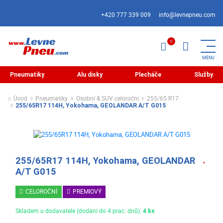
+420 777 339 009
info@levnepneu.com
Pneumatiky
Alu disky
Plecháče
Služby
Úvod
Pneumatiky
Osobní & SUV celoroční
255/65 R17
255/65R17 114H, Yokohama, GEOLANDAR A/T G015
255/65R17 114H, Yokohama, GEOLANDAR
A/T G015
CELOROČNÍ
PREMIOVÝ
Skladem u dodavatele (dodání do 4 prac. dnů):
4 ks