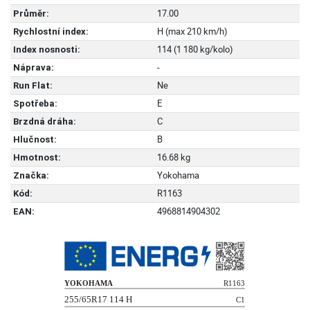
17.00
Průměr:
H (max 210 km/h)
Rychlostní index:
114 (1 180 kg/kolo)
Index nosnosti:
-
Náprava:
Ne
Run Flat:
E
Spotřeba:
C
Brzdná dráha:
B
Hlučnost:
16.68 kg
Hmotnost:
Yokohama
Značka:
R1163
Kód:
4968814904302
EAN: