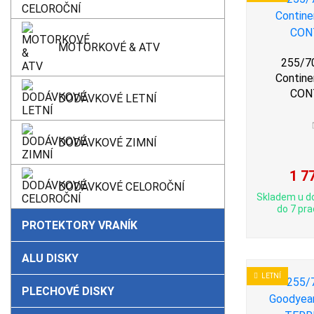
MOTORKOVÉ & ATV
255/7
Contine
CON
DODÁVKOVÉ LETNÍ
DODÁVKOVÉ ZIMNÍ
1 7
DODÁVKOVÉ CELOROČNÍ
Skladem u d
do 7 pra
PROTEKTORY VRANÍK
ALU DISKY
LETNÍ
PLECHOVÉ DISKY