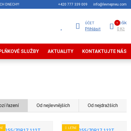
CH DNECH!!!
+420 777 339 009
info@levnepneu.com
ÚČET
KOŠÍK
Přihlásit
0 Kč
PLŇKOVÉ SLUŽBY
AKTUALITY
KONTAKTUJTE NÁS
zí řazení
Od nejlevnějších
Od nejdražších
NÍ
LETNÍ