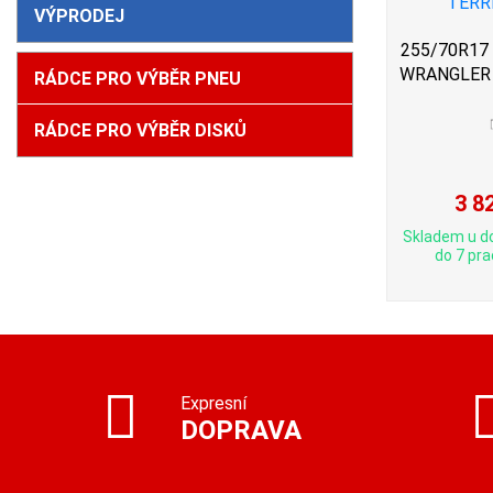
VÝPRODEJ
255/70R17 
WRANGLER 
RÁDCE PRO VÝBĚR PNEU
RÁDCE PRO VÝBĚR DISKŮ
3 8
Skladem u d
do 7 pra
Expresní
DOPRAVA