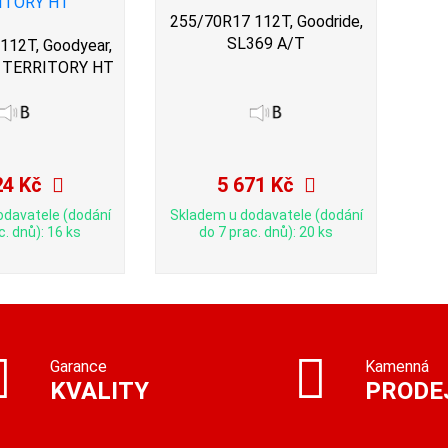
255/70R17 112T, Goodride,
SL369 A/T
112T, Goodyear,
TERRITORY HT
24 Kč
5 671 Kč
odavatele (dodání
Skladem u dodavatele (dodání
c. dnů): 16 ks
do 7 prac. dnů): 20 ks
Garance
Kamenná
KVALITY
PRODE