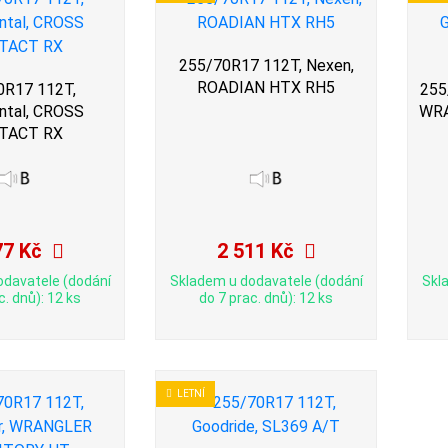
255/70R17 112T, Nexen,
ROADIAN HTX RH5
0R17 112T,
255
ntal, CROSS
WRA
TACT RX
77 Kč
2 511 Kč
odavatele (dodání
Skladem u dodavatele (dodání
Skl
c. dnů): 12 ks
do 7 prac. dnů): 12 ks
LETNÍ