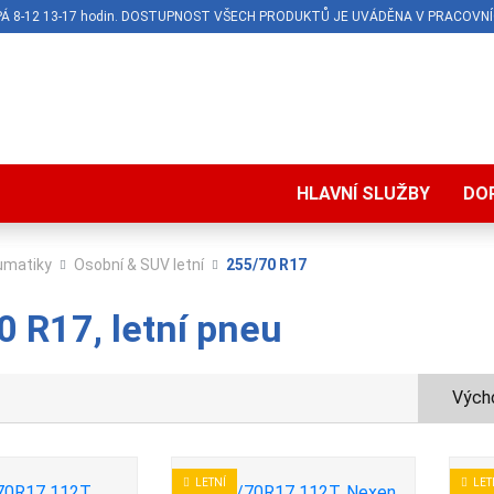
O-PÁ 8-12 13-17 hodin. DOSTUPNOST VŠECH PRODUKTŮ JE UVÁDĚNA V PRACOVNÍ
HLAVNÍ SLUŽBY
DO
umatiky
Osobní & SUV letní
255/70 R17
 R17, letní pneu
Výcho
LETNÍ
LET