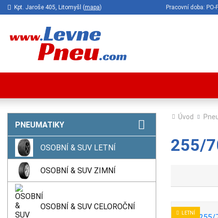
Kpt. Jaroše 405, Litomyšl (
mapa
)
Pracovní doba: P
Úvod
Pne
PNEUMATIKY
255/70
OSOBNÍ & SUV LETNÍ
OSOBNÍ & SUV ZIMNÍ
OSOBNÍ & SUV CELOROČNÍ
LETNÍ