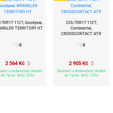
/70R17 112T, Goodyear,
255/70R17 112T,
NGLER TERRITORY HT
Continental,
CROSSCONTACT ATR
2 564 Kč
2 905 Kč
adem u dodavatele (dodání
Skladem u dodavatele (dodání
do 7 prac. dnů): 20 ks
do 7 prac. dnů): 12 ks