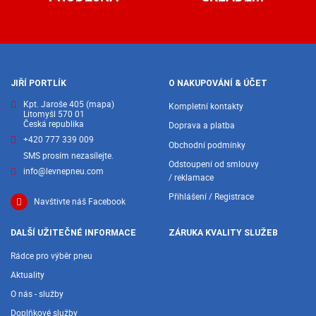
JIŘÍ PORTLÍK
O NAKUPOVÁNÍ & ÚČET
Kpt. Jaroše 405
(mapa)
Kompletní kontakty
Litomyšl 570 01
Česká republika
Doprava a platba
+420 777 339 009
Obchodní podmínky
SMS prosím nezasílejte.
Odstoupení od smlouvy
info@levnepneu.com
/ reklamace
Přihlášení / Registrace
Navštivte náš Facebook
DALŠÍ UŽITEČNÉ INFORMACE
ZÁRUKA KVALITY SLUŽEB
Rádce pro výběr pneu
Aktuality
O nás - služby
Doplňkové služby