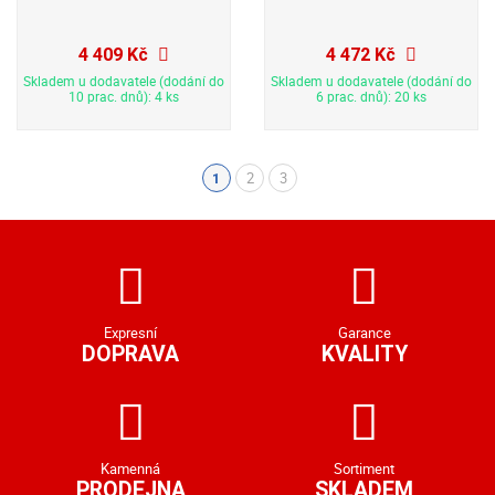
4 409 Kč
4 472 Kč
Skladem u dodavatele (dodání do
Skladem u dodavatele (dodání do
10 prac. dnů): 4 ks
6 prac. dnů): 20 ks
2
3
1
(aktuální)
Expresní
Garance
DOPRAVA
KVALITY
Kamenná
Sortiment
PRODEJNA
SKLADEM