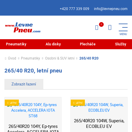
+420 777 339 009
info@levnepneu.com
Pneumatiky
Alu disky
Plecháče
Služby
Úvod
Pneumatiky
Osobní & SUV letní
265/40 R20
265/40 R20, letní pneu
LETNÍ
LETNÍ
265/40R20 104W, Superia,
265/40R20 104Y, Ep-tyres
ECOBLEU EV
Accelera, ACCELERA IOTA