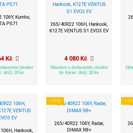
 106Y, Kumho,
26
TA PS71
265/40R22 106H, Hankook,
K127E VENTUS S1 EVO3 EV
64 Kč
4 080 Kč
odavatele (dodání
Skladem u dodavatele (dodání
Skl
c. dnů): 20 ks
do 4 prac. dnů): 20 ks
LETNÍ
LET
265/40R22 106Y, Radar,
26
DIMAX R8+
106H, Hankook,