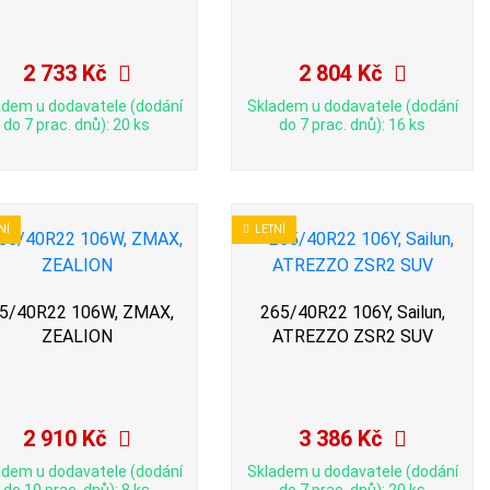
2 733 Kč
2 804 Kč
adem u dodavatele (dodání
Skladem u dodavatele (dodání
do 7 prac. dnů): 20 ks
do 7 prac. dnů): 16 ks
NÍ
LETNÍ
5/40R22 106W, ZMAX,
265/40R22 106Y, Sailun,
ZEALION
ATREZZO ZSR2 SUV
2 910 Kč
3 386 Kč
adem u dodavatele (dodání
Skladem u dodavatele (dodání