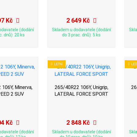
97 Kč
2 649 Kč
odavatele (dodání
Skladem u dodavatele (dodání
Skl
c. dnů): 20 ks
do 3 prac. dnů): 5 ks
LETNÍ
LET
106Y, Minerva,
265/40R22 106Y, Unigrip,
26
EED 2 SUV
LATERAL FORCE SPORT
04 Kč
2 848 Kč
odavatele (dodání
Skladem u dodavatele (dodání
Skl