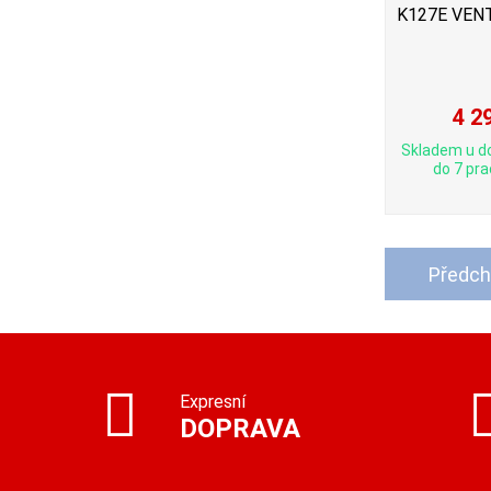
K127E VEN
4 2
Skladem u d
do 7 pra
Předch
Expresní
DOPRAVA