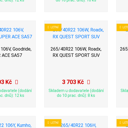
c. dnů): 12 ks
do 10 prac. dnů): 10 ks
LETNÍ
LET
106V, Goodride,
265/40R22 106W, Roadx,
265
 ACE SA57
RX QUEST SPORT SUV
03 Kč
3 703 Kč
odavatele (dodání
Skladem u dodavatele (dodání
Skl
c. dnů): 12 ks
do 10 prac. dnů): 8 ks
LETNÍ
LET