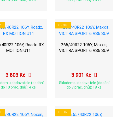
do 10 prac. dnů): 8 ks
do 7 prac. dnů): 20 ks
NÍ
LETNÍ
/40R22 106Y, Roadx, RX
265/40R22 106Y, Maxxis,
MOTION U11
VICTRA SPORT 6 VS6 SUV
3 803 Kč
3 901 Kč
adem u dodavatele (dodání
Skladem u dodavatele (dodání
do 10 prac. dnů): 4 ks
do 7 prac. dnů): 18 ks
NÍ
LETNÍ