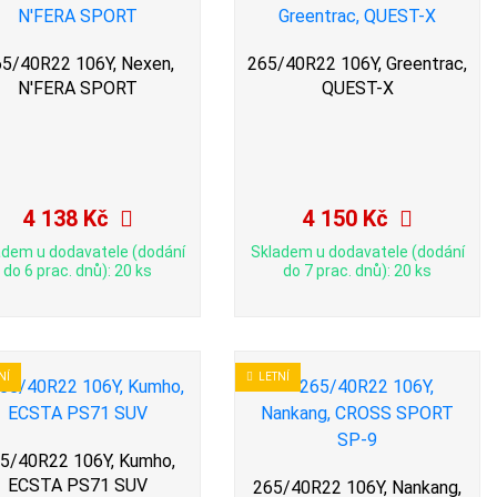
5/40R22 106Y, Nexen,
265/40R22 106Y, Greentrac,
N'FERA SPORT
QUEST-X
4 138 Kč
4 150 Kč
adem u dodavatele (dodání
Skladem u dodavatele (dodání
do 6 prac. dnů): 20 ks
do 7 prac. dnů): 20 ks
NÍ
LETNÍ
5/40R22 106Y, Kumho,
ECSTA PS71 SUV
265/40R22 106Y, Nankang,