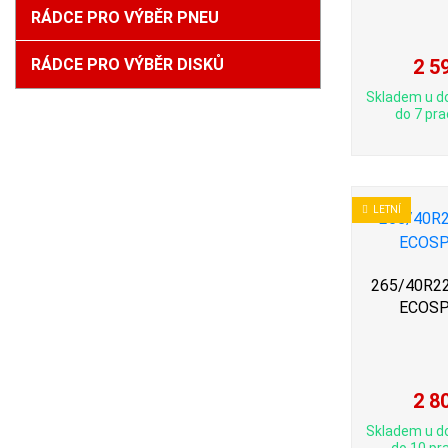
RÁDCE PRO VÝBĚR PNEU
RÁDCE PRO VÝBĚR DISKŮ
2 5
Skladem u d
do 7 pra
LETNÍ
265/40R22 
ECOSP
2 8
Skladem u d