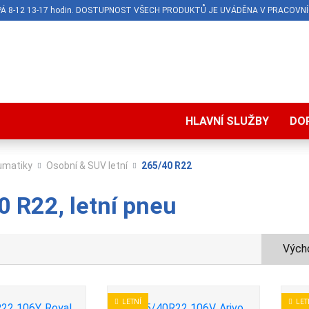
O-PÁ 8-12 13-17 hodin. DOSTUPNOST VŠECH PRODUKTŮ JE UVÁDĚNA V PRACOVNÍ
HLAVNÍ SLUŽBY
DO
umatiky
Osobní & SUV letní
265/40 R22
 R22, letní pneu
Výcho
LETNÍ
LET