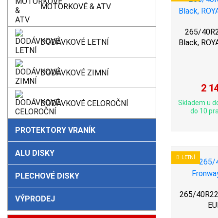
MOTORKOVÉ & ATV
265/40R2
DODÁVKOVÉ LETNÍ
Black, ROY
DODÁVKOVÉ ZIMNÍ
2 1
DODÁVKOVÉ CELOROČNÍ
Skladem u d
do 10 pra
PROTEKTORY VRANÍK
ALU DISKY
LETNÍ
PLECHOVÉ DISKY
265/40R22 
VÝPRODEJ
EU