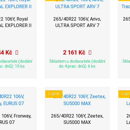
2 106Y, Royal
265/40R22 106V, Arivo,
265
AL EXPLORER II
ULTRA SPORT ARV 7
44 Kč
2 161 Kč
odavatele (dodání
Skladem u dodavatele (dodání
Skl
c. dnů): 10 ks
do 4 prac. dnů): 6 ks
LETNÍ
LET
106V, Fronway,
265/40R22 106Y, Zeetex,
2
RUS 07
SU5000 MAX
L