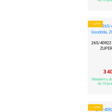
do 10 pra
LETNÍ
265/40R22 
ZUPER
3 4
Skladem u d
do 10 pra
LETNÍ