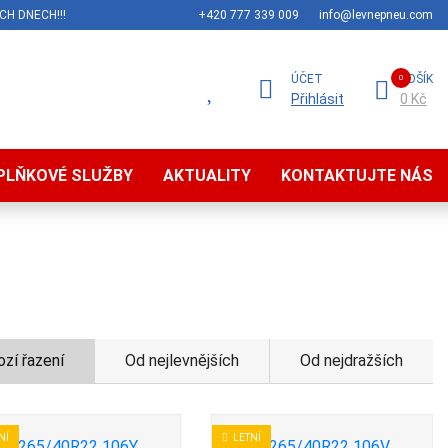
CH DNECH!!!
+420 777 339 009
info@levnepneu.com
ÚČET
KOŠÍK
Přihlásit
0 Kč
PLŇKOVÉ SLUŽBY
AKTUALITY
KONTAKTUJTE NÁS
zí řazení
Od nejlevnějších
Od nejdražších
NÍ
LETNÍ