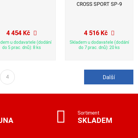
CROSS SPORT SP-9
4 454 Kč
4 516 Kč
adem u dodavatele (dodání
Skladem u dodavatele (dodání
do 5 prac. dnů): 8 ks
do 7 prac. dnů): 20 ks
Další
4
Sortiment
JNA
SKLADEM