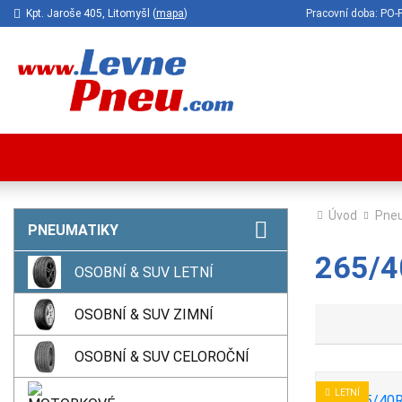
Kpt. Jaroše 405, Litomyšl (
mapa
)
Pracovní doba: P
Úvod
Pne
PNEUMATIKY
265/40
OSOBNÍ & SUV LETNÍ
OSOBNÍ & SUV ZIMNÍ
OSOBNÍ & SUV CELOROČNÍ
LETNÍ