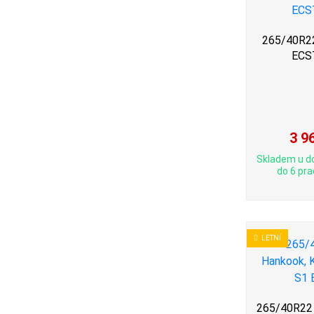
265/40R22
ECS
3 9
Skladem u d
do 6 pra
LETNÍ
265/40R22 