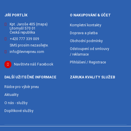
JIŘÍ PORTLÍK
O NAKUPOVÁNÍ & ÚČET
Kpt. Jaroše 405
(mapa)
Kompletní kontakty
Litomyšl 570 01
Česká republika
Doprava a platba
+420 777 339 009
Obchodní podmínky
SMS prosím nezasílejte.
Odstoupení od smlouvy
info@levnepneu.com
/ reklamace
Přihlášení / Registrace
Navštivte náš Facebook
DALŠÍ UŽITEČNÉ INFORMACE
ZÁRUKA KVALITY SLUŽEB
Rádce pro výběr pneu
Aktuality
O nás - služby
Doplňkové služby