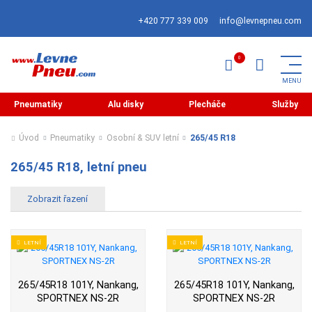
+420 777 339 009
info@levnepneu.com
Pneumatiky
Alu disky
Plecháče
Služby
Úvod
Pneumatiky
Osobní & SUV letní
265/45 R18
265/45 R18, letní pneu
LETNÍ
LETNÍ
265/45R18 101Y, Nankang,
265/45R18 101Y, Nankang,
SPORTNEX NS-2R
SPORTNEX NS-2R