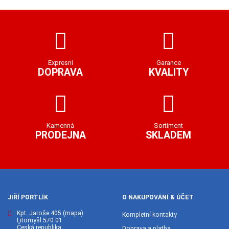
Expresní
Garance
DOPRAVA
KVALITY
Kamenná
Sortiment
PRODEJNA
SKLADEM
JIŘÍ PORTLÍK
O NAKUPOVÁNÍ & ÚČET
Kpt. Jaroše 405
(mapa)
Kompletní kontakty
Litomyšl 570 01
Česká republika
Doprava a platba