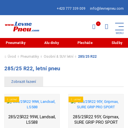
+420 777 339 009
info@levnepneu.com
Pneumatiky
Alu disky
Plecháče
Služby
Úvod
Pneumatiky
Osobní & SUV letní
285/25 R22
285/25 R22, letní pneu
LETNÍ
LETNÍ
285/25R22 99W, Landsail,
285/25R22 95Y, Gripmax,
LS588
SURE GRIP PRO SPORT