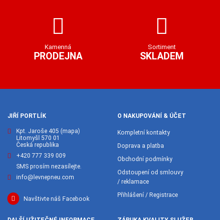
Kamenná
Sortiment
PRODEJNA
SKLADEM
JIŘÍ PORTLÍK
O NAKUPOVÁNÍ & ÚČET
Kpt. Jaroše 405
(mapa)
Kompletní kontakty
Litomyšl 570 01
Česká republika
Doprava a platba
+420 777 339 009
Obchodní podmínky
SMS prosím nezasílejte.
Odstoupení od smlouvy
info@levnepneu.com
/ reklamace
Přihlášení / Registrace
Navštivte náš Facebook