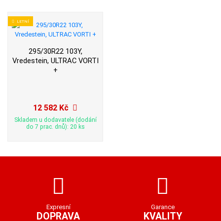
LETNÍ
295/30R22 103Y,
Vredestein, ULTRAC VORTI
+
12 582 Kč
Skladem u dodavatele (dodání
do 7 prac. dnů): 20 ks
Expresní
Garance
DOPRAVA
KVALITY