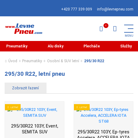
+420 777 339 009
info@levnepneu.com
Pneumatiky
Alu disky
Plecháče
Služby
Úvod
Pneumatiky
Osobní & SUV letní
295/30 R22
295/30 R22, letní pneu
LETNÍ
LETNÍ
295/30R22 103Y, Event,
SEMITA SUV
295/30R22 103Y, Ep-tyres
Accelera, ACCELERA IOTA