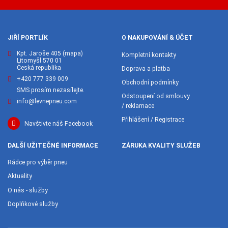
JIŘÍ PORTLÍK
O NAKUPOVÁNÍ & ÚČET
Kpt. Jaroše 405
(mapa)
Kompletní kontakty
Litomyšl 570 01
Česká republika
Doprava a platba
+420 777 339 009
Obchodní podmínky
SMS prosím nezasílejte.
Odstoupení od smlouvy
info@levnepneu.com
/ reklamace
Přihlášení / Registrace
Navštivte náš Facebook
DALŠÍ UŽITEČNÉ INFORMACE
ZÁRUKA KVALITY SLUŽEB
Rádce pro výběr pneu
Aktuality
O nás - služby
Doplňkové služby