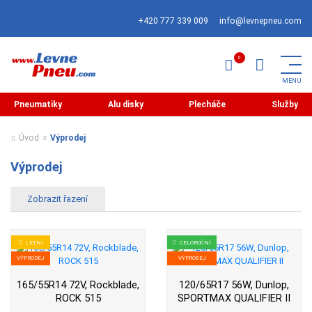
+420 777 339 009
info@levnepneu.com
Pneumatiky
Alu disky
Plecháče
Služby
Úvod
Výprodej
Výprodej
LETNÍ
CELOROČNÍ
VÝPRODEJ
VÝPRODEJ
165/55R14 72V, Rockblade,
120/65R17 56W, Dunlop,
ROCK 515
SPORTMAX QUALIFIER II