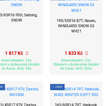
5/65R16 95H, Sebring,
SNOW
195/55R16 87T, Nexen,
WINGUARD SNOW G3
WH21
1 817 Kč
1 833 Kč
Ihned skladem: 2 ks
Ihned skladem: 2 ks
adem u dodavatele (dodání
Skladem u dodavatele (dodání
do 4 prac. dnů): 4 ks
do 3 prac. dnů): 20 ks
NÍ
ZIMNÍ
5/45R17 97V, Zeetex,
165/60R14 79T, Hankook,