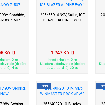
98V, Goodride,
225/55R16 99V, Sailun, ICE
20
NOW Z-507
BLAZER ALPINE EVO 1
05 Kč
1 747 Kč
kladem: 2 ks
Ihned skladem: 2 ks
odavatele (dodání
Skladem u dodavatele (dodání
Skl
c. dnů): 4 ks
do 3 prac. dnů): 20 ks
ZIMNÍ
ZIM
 98V, Sebring,
255/40R20 101V, Arivo,
23