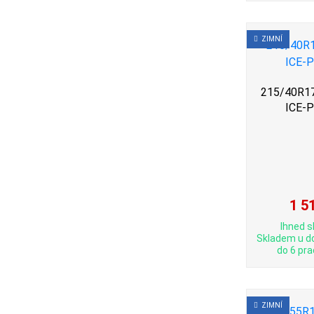
ZIMNÍ
215/40R17
ICE-
1 5
Ihned s
Skladem u d
do 6 pra
ZIMNÍ