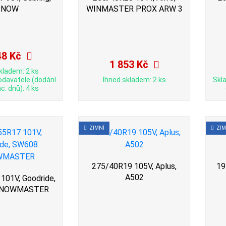
SNOW
WINMASTER PROX ARW 3
48 Kč
1 853 Kč
kladem: 2 ks
odavatele (dodání
Ihned skladem: 2 ks
Skl
c. dnů): 4 ks
ZIMNÍ
ZIM
275/40R19 105V, Aplus,
19
A502
101V, Goodride,
SNOWMASTER