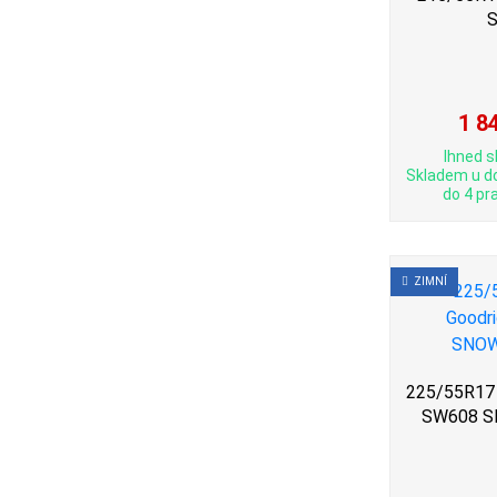
1 8
Ihned s
Skladem u d
do 4 pra
ZIMNÍ
225/55R17 
SW608 