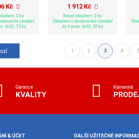
06 Kč
1 912 Kč
kladem: 2 ks
Ihned skladem: 2 ks
odavatele (dodání
Skladem u dodavatele (dodání
Skl
c. dnů): 12 ks
do 6 prac. dnů): 20 ks
ozí
1
2
3
4
(aktuální)
Garance
Kamenná
KVALITY
PRODE
NÍ & ÚČET
DALŠÍ UŽITEČNÉ INFORMA