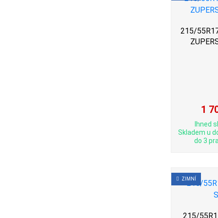
215/55R17 
ZUPERS
1 7
Ihned s
Skladem u d
do 3 pra
ZIMNÍ
215/55R17