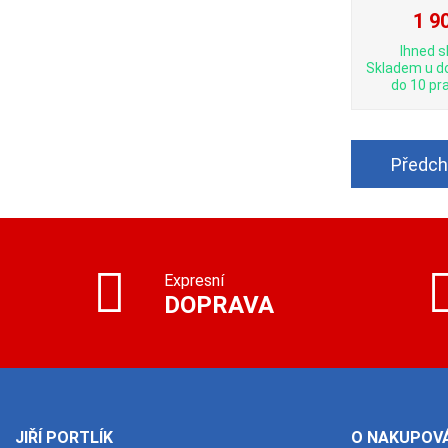
1 9
Ihned s
Skladem u d
do 10 pra
Předch
Expresní
DOPRAVA
JIŘÍ PORTLÍK
O NAKUPOVÁ