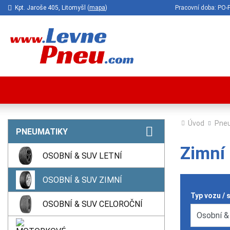
Kpt. Jaroše 405, Litomyšl (
mapa
)
Pracovní doba: P
Úvod
Pne
PNEUMATIKY
Zimní
OSOBNÍ & SUV LETNÍ
OSOBNÍ & SUV ZIMNÍ
Typ vozu / 
OSOBNÍ & SUV CELOROČNÍ