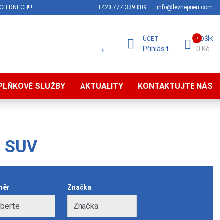
CH DNECH!!!
+420 777 339 009
info@levnepneu.com
ÚČET
KOŠÍK
Přihlásit
0 Kč
PLŇKOVÉ SLUŽBY
AKTUALITY
KONTAKTUJTE NÁS
a SUV
měr
Značka