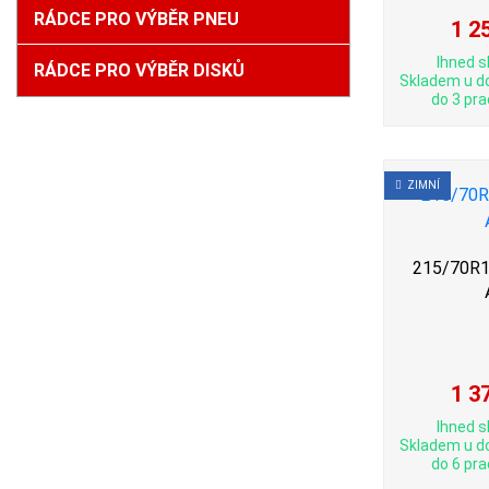
RÁDCE PRO VÝBĚR PNEU
1 2
Ihned s
RÁDCE PRO VÝBĚR DISKŮ
Skladem u d
do 3 pra
ZIMNÍ
215/70R16
1 3
Ihned s
Skladem u d
do 6 pra