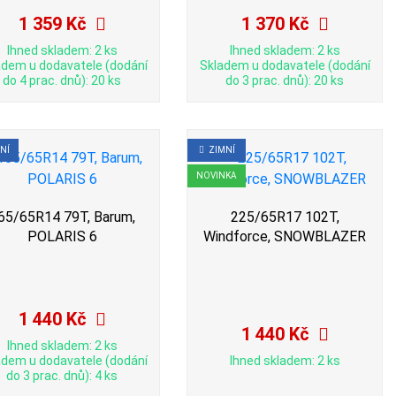
1 359 Kč
1 370 Kč
Ihned skladem: 2 ks
Ihned skladem: 2 ks
adem u dodavatele (dodání
Skladem u dodavatele (dodání
do 4 prac. dnů): 20 ks
do 3 prac. dnů): 20 ks
NÍ
ZIMNÍ
NOVINKA
65/65R14 79T, Barum,
225/65R17 102T,
POLARIS 6
Windforce, SNOWBLAZER
1 440 Kč
1 440 Kč
Ihned skladem: 2 ks
adem u dodavatele (dodání
Ihned skladem: 2 ks
do 3 prac. dnů): 4 ks