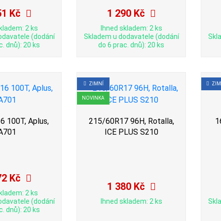
51 Kč
1 290 Kč
kladem: 2 ks
Ihned skladem: 2 ks
odavatele (dodání
Skladem u dodavatele (dodání
Skl
c. dnů): 20 ks
do 6 prac. dnů): 20 ks
ZIMNÍ
ZIM
NOVINKA
 100T, Aplus,
215/60R17 96H, Rotalla,
1
A701
ICE PLUS S210
72 Kč
1 380 Kč
kladem: 2 ks
odavatele (dodání
Ihned skladem: 2 ks
Skl
c. dnů): 20 ks