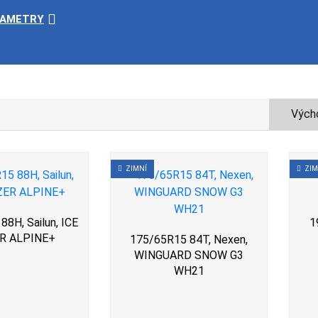
RAMETRY
Výcho
ZIMNÍ
ZIM
8H, Sailun, ICE
1
R ALPINE+
175/65R15 84T, Nexen,
WINGUARD SNOW G3
WH21