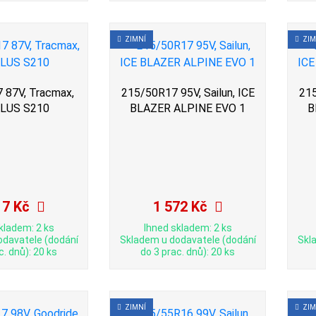
ZIMNÍ
ZIM
 87V, Tracmax,
215/50R17 95V, Sailun, ICE
215
PLUS S210
BLAZER ALPINE EVO 1
B
17 Kč
1 572 Kč
kladem: 2 ks
Ihned skladem: 2 ks
odavatele (dodání
Skladem u dodavatele (dodání
Skl
c. dnů): 20 ks
do 3 prac. dnů): 20 ks
ZIMNÍ
ZIM