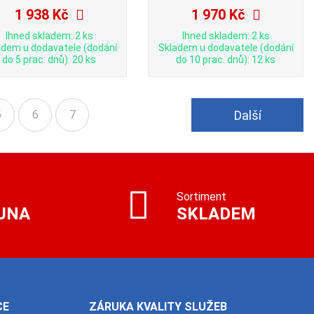
1 938 Kč
1 970 Kč
Ihned skladem: 2 ks
Ihned skladem: 2 ks
adem u dodavatele (dodání
Skladem u dodavatele (dodání
do 5 prac. dnů): 20 ks
do 10 prac. dnů): 12 ks
Další
5
6
7
Sortiment
JNA
SKLADEM
CE
ZÁRUKA KVALITY SLUŽEB