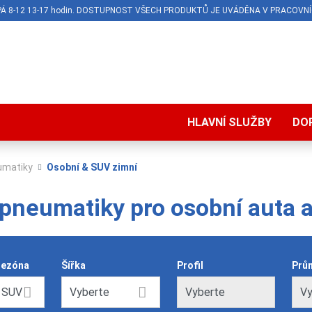
O-PÁ 8-12 13-17 hodin. DOSTUPNOST VŠECH PRODUKTŮ JE UVÁDĚNA V PRACOVNÍ
HLAVNÍ SLUŽBY
DO
umatiky
Osobní & SUV zimní
 pneumatiky pro osobní auta 
sezóna
Šířka
Profil
Prů