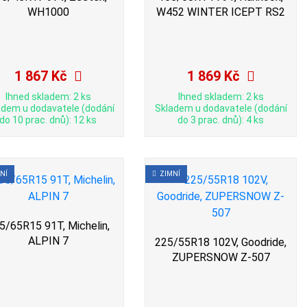
WH1000
W452 WINTER ICEPT RS2
1 867 Kč
1 869 Kč
Ihned skladem: 2 ks
Ihned skladem: 2 ks
adem u dodavatele (dodání
Skladem u dodavatele (dodání
do 10 prac. dnů): 12 ks
do 3 prac. dnů): 4 ks
NÍ
ZIMNÍ
5/65R15 91T, Michelin,
ALPIN 7
225/55R18 102V, Goodride,
ZUPERSNOW Z-507