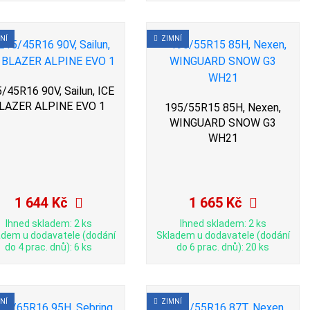
NÍ
ZIMNÍ
/45R16 90V, Sailun, ICE
LAZER ALPINE EVO 1
195/55R15 85H, Nexen,
WINGUARD SNOW G3
WH21
1 644 Kč
1 665 Kč
Ihned skladem: 2 ks
Ihned skladem: 2 ks
adem u dodavatele (dodání
Skladem u dodavatele (dodání
do 4 prac. dnů): 6 ks
do 6 prac. dnů): 20 ks
NÍ
ZIMNÍ