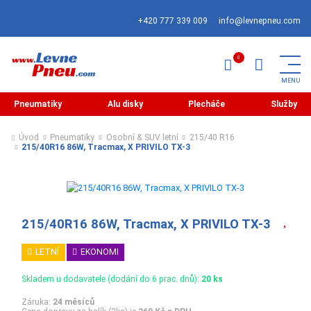
+420 777 339 009
info@levnepneu.com
Pneumatiky
Alu disky
Plecháče
Služby
Úvod
Pneumatiky
Osobní & SUV letní
215/40 R16
215/40R16 86W, Tracmax, X PRIVILO TX-3
215/40R16 86W, Tracmax, X PRIVILO TX-3
LETNÍ
EKONOMI
Skladem u dodavatele (dodání do 6 prac. dnů):
20 ks
Záruka:
24 měsíců