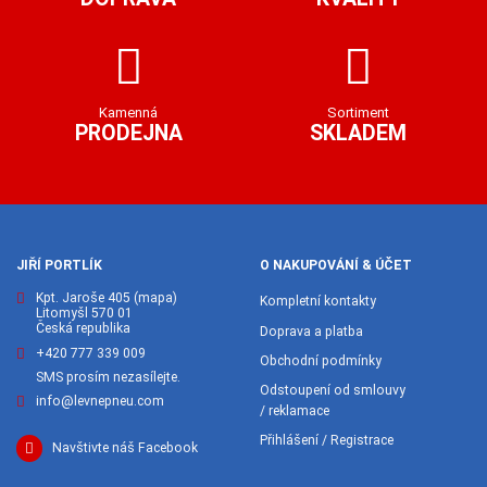
Kamenná
Sortiment
PRODEJNA
SKLADEM
JIŘÍ PORTLÍK
O NAKUPOVÁNÍ & ÚČET
Kpt. Jaroše 405
(mapa)
Kompletní kontakty
Litomyšl 570 01
Česká republika
Doprava a platba
+420 777 339 009
Obchodní podmínky
SMS prosím nezasílejte.
Odstoupení od smlouvy
info@levnepneu.com
/ reklamace
Přihlášení / Registrace
Navštivte náš Facebook