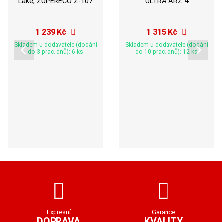
Lake, ZUPERECO Z-107
ULTRA ARZ 4
1 239 Kč
1 315 Kč
Skladem u dodavatele (dodání
Skladem u dodavatele (dodání
do 3 prac. dnů): 6 ks
do 10 prac. dnů): 12 ks
Expresní
Garance
DOPRAVA
KVALITY