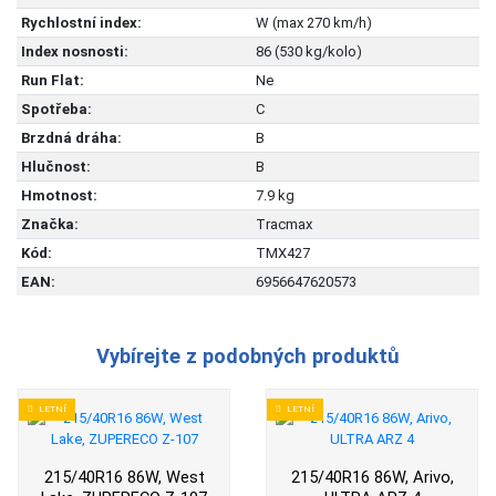
Rychlostní index:
W (max 270 km/h)
Index nosnosti:
86 (530 kg/kolo)
Run Flat:
Ne
Spotřeba:
C
Brzdná dráha:
B
Hlučnost:
B
Hmotnost:
7.9 kg
Značka:
Tracmax
Kód:
TMX427
EAN:
6956647620573
Vybírejte z podobných produktů
LETNÍ
LETNÍ
215/40R16 86W, West
215/40R16 86W, Arivo,