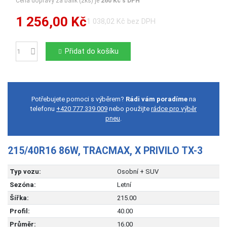
Cena dopravy za balík (2ks) je
260 Kč s DPH
1 256,00 Kč
1 038,02 Kč bez DPH
Přidat do košíku
Počet
Potřebujete pomoci s výběrem?
Rádi vám poradíme
na
telefonu
+420 777 339 009
nebo použijte
rádce pro výběr
pneu
.
215/40R16 86W, TRACMAX, X PRIVILO TX-3
Typ vozu:
Osobní + SUV
Sezóna:
Letní
Šířka:
215.00
Profil:
40.00
Průměr:
16.00